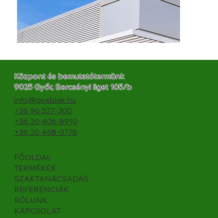
Központ és bemutatótermünk
9025 Győr, Bercsényi liget 105/b
info@gsablak.hu
+36 96 527-300
+36 20 406-8910
+36 20 468-0776
FŐOLDAL
TERMÉKEK
SZAKTANÁCSADÁS
REFERENCIÁK
RÓLUNK
KAPCSOLAT