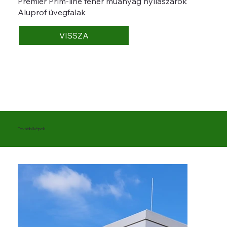
Premier Prím-line fehér műanyag nyílászárók
Aluprof üvegfalak
VISSZA
További képek