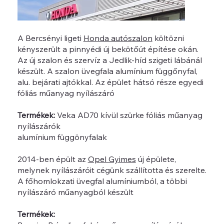
A Bercsényi ligeti
Honda autószalon
költözni
kényszerült a pinnyédi új bekötőút építése okán.
Az új szalon és szervíz a Jedlik-híd szigeti lábánál
készült. A szalon üvegfala alumínium függőnyfal,
alu. bejárati ajtókkal. Az épület hátsó része egyedi
fóliás műanyag nyílászáró
Termékek:
Veka AD70 kívül szürke fóliás műanyag
nyílászárók
alumínium függönyfalak
2014-ben épült az
Opel Gyimes
új épülete,
melynek nyílászáróit cégünk szállította és szerelte.
A főhomlokzati üvegfal alumíniumból, a többi
nyílászáró műanyagból készült
Termékek: