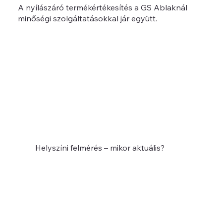
A nyílászáró termékértékesítés a GS Ablaknál
minőségi szolgáltatásokkal jár együtt.
A megkereséstől a megrendelésig – útvonalterv
Szaktanácsadás – itt dőlnek el a lényeges dolgok!
Szaktanácsadás
Helyszíni felmérés – mikor aktuális?
Szállítás, beépítés, munka átadása
Karbantartás, garancia