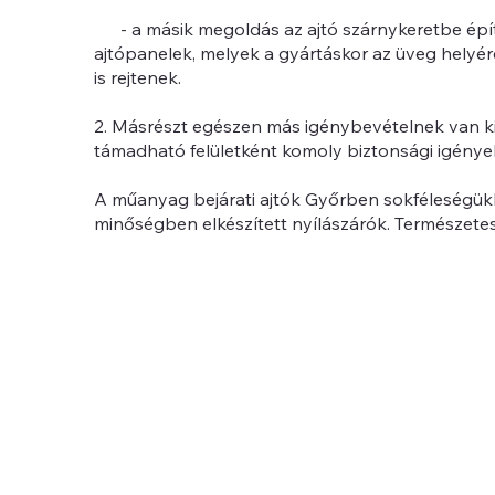
- a másik megoldás az ajtó szárnykeretbe építe
ajtópanelek, melyek a gyártáskor az üveg helyér
is rejtenek.
2. Másrészt egészen más igénybevételnek van kitév
támadható felületként komoly biztonsági igénye
A műanyag bejárati ajtók Győrben sokféleségük
minőségben elkészített nyílászárók. Természetese