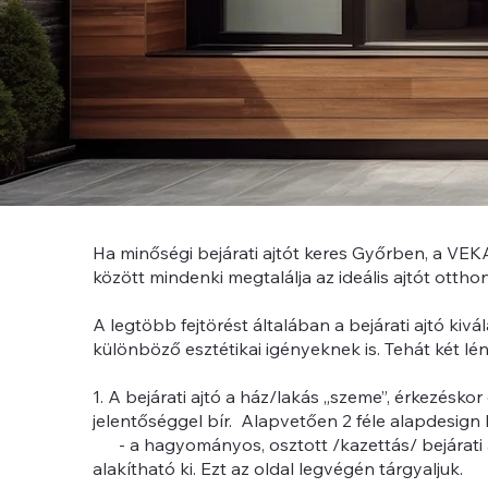
Ha minőségi bejárati ajtót keres Győrben, a VEK
között mindenki megtalálja az ideális ajtót ottho
A legtöbb fejtörést általában a bejárati ajtó kiv
különböző esztétikai igényeknek is. Tehát két l
1. A bejárati ajtó a ház/lakás „szeme”, érkezéskor
jelentőséggel bír. Alapvetően 2 féle alapdesign l
- a hagyományos, osztott /kazettás/ bejárati 
alakítható ki. Ezt az oldal legvégén tárgyaljuk.