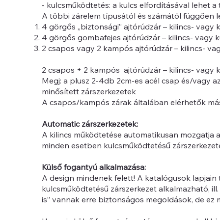
- kulcsműködtetés: a kulcs elfordításával lehet 
A többi zárelem típusától és számától függően lé
4 görgős „biztonsági” ajtórúdzár – kilincs- vag
4 görgős gombafejes ajtórúdzár – kilincs- vagy
2 csapos vagy 2 kampós ajtórúdzár – kilincs- va
2 csapos + 2 kampós ajtórúdzár – kilincs- vagy 
Megj: a plusz 2-4db 2cm-es acél csap és/vagy a
minősített zárszerkezetek
A csapos/kampós zárak általában elérhetők más
Automatic zárszerkezetek:
A kilincs működtetése automatikusan mozgatja a t
minden esetben kulcsműködtetésű zárszerkezetek. 
Külső fogantyú alkalmazása:
A design mindenek felett! A katalógusok lapjain 
kulcsműködtetésű zárszerkezet alkalmazható, ill. 
is” vannak erre biztonságos megoldások, de ez m