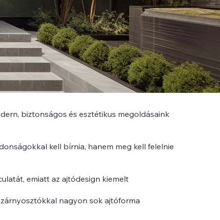
Modern, biztonságos és esztétikus megoldásaink
jdonságokkal kell bírnia, hanem meg kell felelnie
culatát, emiatt az ajtódesign kiemelt
 szárnyosztókkal nagyon sok ajtóforma