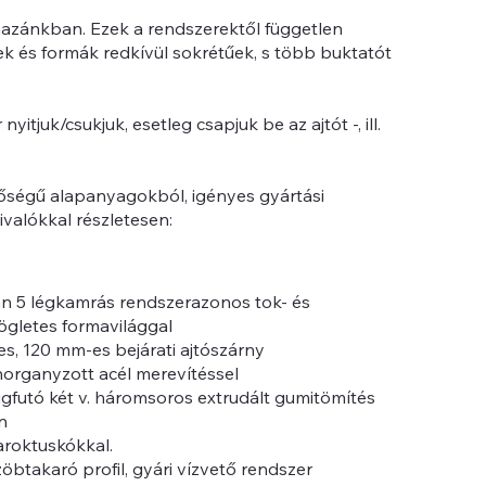
hazánkban. Ezek a rendszerektől független
ek és formák redkívül sokrétűek, s több buktatót
tjuk/csukjuk, esetleg csapjuk be az ajtót -, ill.
őségű alapanyagokból, igényes gyártási
ivalókkal részletesen:
ban 5 légkamrás rendszerazonos tok- és
ögletes formavilággal
les, 120 mm-es bejárati ajtószárny
organyzott acél merevítéssel
gfutó két v. háromsoros extrudált gumitömítés
n
aroktuskókkal.
btakaró profil, gyári vízvető rendszer