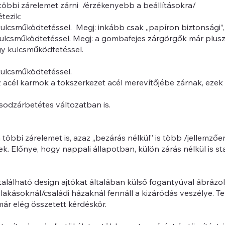
a többi zárelemet zárni /érzékenyebb a beállításokra/
tezik:
y kulcsműködtetéssel. Megj: inkább csak „papíron biztonsági”
 kulcsműködtetéssel. Megj: a gombafejes zárgörgők már plus
gy kulcsműködtetéssel.
kulcsműködtetéssel.
z acél karmok a tokszerkezet acél merevítőjébe zárnak, eze
odzárbetétes változatban is.
öbbi zárelemet is, azaz „bezárás nélkül” is több /jellemzően
Előnye, hogy nappali állapotban, külön zárás nélkül is stab
található design ajtókat általában külső fogantyúval ábrázol
lakásoknál/családi házaknál fennáll a kizáródás veszélye. Te
ár elég összetett kérdéskör.