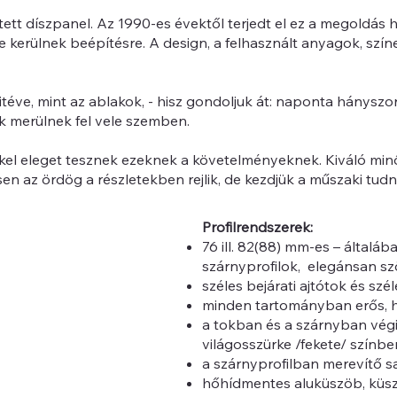
tt díszpanel. Az 1990-es évektől terjedt el ez a megoldás 
e kerülnek beépítésre. A design, a felhasznált anyagok, szín
e, mint az ablakok, - hisz gondoljuk át: naponta hányszor nyi
k merülnek fel vele szemben.
kel eleget tesznek ezeknek a követelményeknek. Kiváló min
n az ördög a részletekben rejlik, de kezdjük a műszaki tudn
Profilrendszerek:
76 ill. 82(88) mm-es – általá
szárnyprofilok, elegánsan sz
széles bejárati ajtótok és szé
minden tartományban erős, h
a tokban és a szárnyban végi
világosszürke /fekete/ színbe
a szárnyprofilban merevítő s
hőhídmentes aluküszöb, küszö