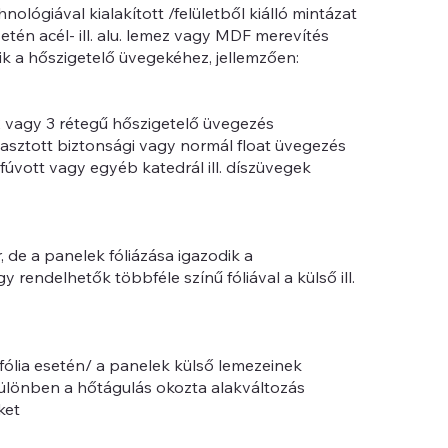
ológiával kialakított /felületből kiálló mintázat
tén acél- ill. alu. lemez vagy MDF merevítés
k a hőszigetelő üvegekéhez, jellemzően:
 vagy 3 rétegű hőszigetelő üvegezés
asztott biztonsági vagy normál float üvegezés
úvott vagy egyéb katedrál ill. díszüvegek
r, de a panelek fóliázása igazodik a
y rendelhetők többféle színű fóliával a külső ill.
 fólia esetén/ a panelek külső lemezeinek
 különben a hőtágulás okozta alakváltozás
ket