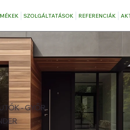
RMÉKEK
SZOLGÁLTATÁSOK
REFERENCIÁK
AK
JTÓK - GYŐR
NDER