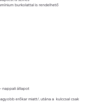
umínium burkolattal is rendelhető
– nappali állapot
 nagyobb erőkar miatt/, utána a kulccsal csak