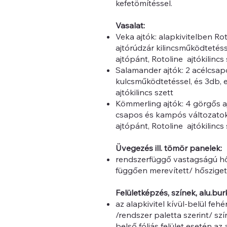
kefetömítéssel.
Vasalat:
Veka ajtók: alapkivitelben R
ajtórúdzár kilincsműködtetés
ajtópánt, Rotoline ajtókilincs 
Salamander ajtók: 2 acélcsap
kulcsműködtetéssel, és 3db, 
ajtókilincs szett
Kömmerling ajtók: 4 görgős a
csapos és kampós változatok
ajtópánt, Rotoline ajtókilincs 
Üvegezés ill. tömör panelek:
rendszerfüggő vastagságú hősz
függően merevített/ hőszigete
Felületképzés, színek, alu.bur
az alapkivitel kívül-belül feh
/rendszer paletta szerint/ szín
belső fóliás felület esetén az 