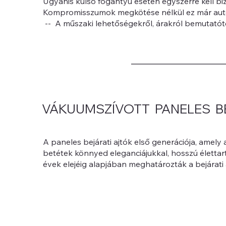
Ugyanis külső fogantyú esetén egyszerre kell biz
Kompromisszumok megkötése nélkül ez már auto
-- A műszaki lehetőségekről, árakról bemutatót
VÁKUUMSZÍVOTT PANELES B
A paneles bejárati ajtók első generációja, amely
betétek könnyed eleganciájukkal, hosszú élettar
évek elejéig alapjában meghatározták a bejárati a