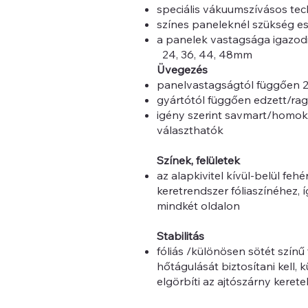
speciális vákuumszívásos techn
színes paneleknél szükség ese
a panelek vastagsága igazodi
24, 36, 44, 48mm
Üvegezés
panelvastagságtól függően 2
gyártótól függően edzett/rag
igény szerint savmart/homokf
választhatók
Színek, felületek
az alapkivitel kívül-belül fehé
keretrendszer fóliaszínéhez, íg
mindkét oldalon
Stabilitás
fóliás /különösen sötét színű
hőtágulását biztosítani kell,
elgörbíti az ajtószárny kerete