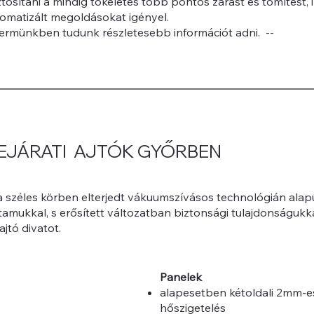
tosítani a mindig tökéletes több pontos zárást és tömítést,
matizált megoldásokat igényel.
ermünkben tudunk részletesebb információt adni. --
EJÁRATI AJTÓK GYŐRBEN
 a széles körben elterjedt vákuumszívásos technológián alap
tamukkal, s erősített változatban biztonsági tulajdonságukk
jtó divatot.
Panelek
alapesetben kétoldali 2mm-e
hőszigetelés