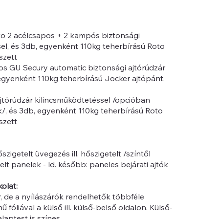
oto 2 acélcsapos + 2 kampós biztonsági
sel, és 3db, egyenként 110kg teherbírású Roto
szett
os GU Secury automatic biztonsági ajtórúdzár
egyenként 110kg teherbírású Jocker ajtópánt,
jtórúdzár kilincsműködtetéssel /opcióban
/, és 3db, egyenként 110kg teherbírású Roto
szett
igetelt üvegezés ill. hőszigetelt /színtől
lt panelek - ld. később: paneles bejárati ajtók
kolat:
ér, de a nyílászárók rendelhetők többféle
ű fóliával a külső ill. külső-belső oldalon. Külső-
alaptest is színes