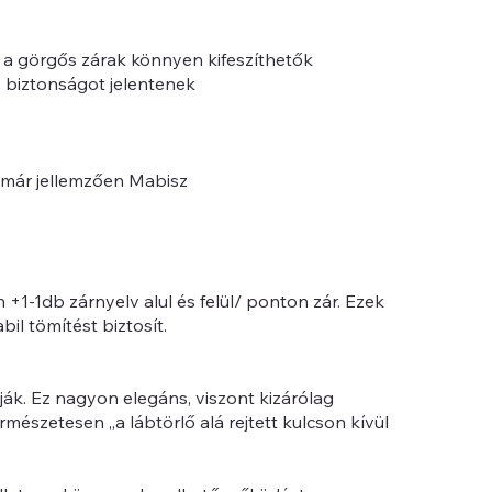
, a görgős zárak könnyen kifeszíthetők
z biztonságot jelentenek
k már jellemzően Mabisz
 +1-1db zárnyelv alul és felül/ ponton zár. Ezek
il tömítést biztosít.
ják. Ez nagyon elegáns, viszont kizárólag
rmészetesen „a lábtörlő alá rejtett kulcson kívül