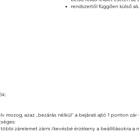
rendszertől függően külső al
ók:
lv mozog, azaz „bezárás nélkül” a bejárati ajtó 1 ponton zár 
tséges:
t a többi zárelemet zárni /kevésbé érzékeny a beállításokra a