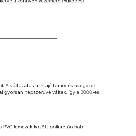
 illetve a könnyen kezelhető működést.
ul. A változatos mintájú tömör és üvegezett
al gyorsan népszerűvé váltak, így a 2000-es
s PVC lemezek között poliuretán hab