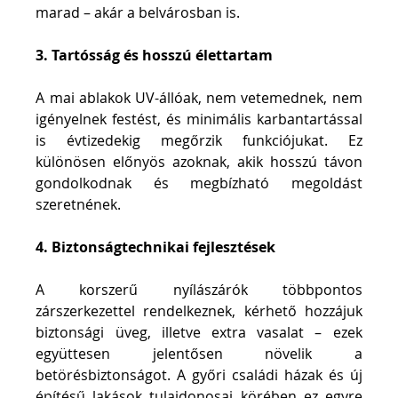
marad – akár a belvárosban is.
3. Tartósság és hosszú élettartam
A mai ablakok UV-állóak, nem vetemednek, nem 
igényelnek festést, és minimális karbantartással 
is évtizedekig megőrzik funkciójukat. Ez 
különösen előnyös azoknak, akik hosszú távon 
gondolkodnak és megbízható megoldást 
szeretnének.
4. Biztonságtechnikai fejlesztések
A korszerű nyílászárók többpontos 
zárszerkezettel rendelkeznek, kérhető hozzájuk 
biztonsági üveg, illetve extra vasalat – ezek 
együttesen jelentősen növelik a 
betörésbiztonságot. A győri családi házak és új 
építésű lakások tulajdonosai körében ez egyre 