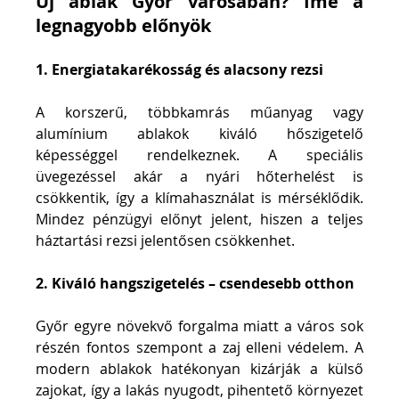
Új ablak Győr városában? Íme a 
legnagyobb előnyök
1. Energiatakarékosság és alacsony rezsi
A korszerű, többkamrás műanyag vagy 
alumínium ablakok kiváló hőszigetelő 
képességgel rendelkeznek. A speciális 
üvegezéssel akár a nyári hőterhelést is 
csökkentik, így a klímahasználat is mérséklődik. 
Mindez pénzügyi előnyt jelent, hiszen a teljes 
háztartási rezsi jelentősen csökkenhet.
2. Kiváló hangszigetelés – csendesebb otthon
Győr egyre növekvő forgalma miatt a város sok 
részén fontos szempont a zaj elleni védelem. A 
modern ablakok hatékonyan kizárják a külső 
zajokat, így a lakás nyugodt, pihentető környezet 