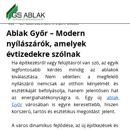
GS Ablak
2025. dec. 9.
2 perc olvasás
Ablak Győr – Modern
nyílászárók, amelyek
évtizedekre szólnak
Ha építkezésről vagy felújításról van szó, az egyik 
legfontosabb kérdés mindig az ablakok 
kiválasztása. Nem véletlen: a megfelelő 
nyílászáró nemcsak az otthon kényelmét és 
esztétikáját befolyásolja, hanem jelentősen hat 
az energiahatékonyságra is. Egy új 
ablak 
Győr
 városában is egyre keresettebb, hiszen 
korszerű, tartós és esztétikus megoldást  jelent. 
A város dinamikus fejlődése, az új építkezések és 