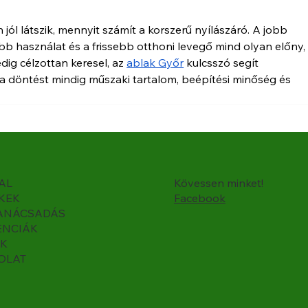
 jól látszik, mennyit számít a korszerű nyílászáró. A jobb 
ebb használat és a frissebb otthoni levegő mind olyan előny,
ig célzottan keresel, az 
ablak Győr
 kulcsszó segít 
 a döntést mindig műszaki tartalom, beépítési minőség és 
AL
Kövessen minket!
KEK
Facebook
ANÁCSADÁS
ENCIÁK
K
OLAT