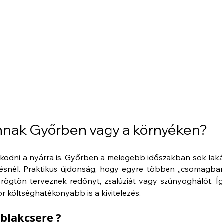
annak Győrben vagy a környéken?
kodni a nyárra is. Győrben a melegebb időszakban sok laká
kvésnél. Praktikus újdonság, hogy egyre többen „csomagban
é rögtön terveznek redőnyt, zsalúziát vagy szúnyoghálót. Íg
 költséghatékonyabb is a kivitelezés.
ablakcsere ?