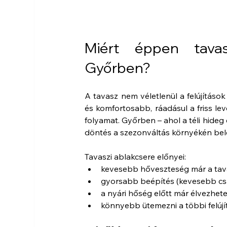
Miért éppen tavas
Győrben?
A tavasz nem véletlenül a felújítások
és komfortosabb, ráadásul a friss le
folyamat. Győrben – ahol a téli hideg 
döntés a szezonváltás környékén bel
Tavaszi ablakcsere előnyei:
kevesebb hőveszteség már a tavas
gyorsabb beépítés (kevesebb cs
a nyári hőség előtt már élvezhete
könnyebb ütemezni a többi felújít