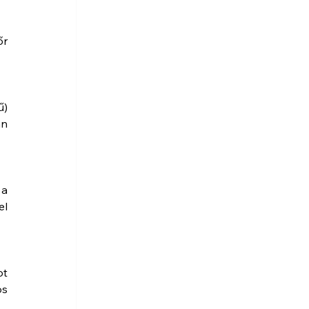
r 
) 
n 
a 
l 
t 
s 