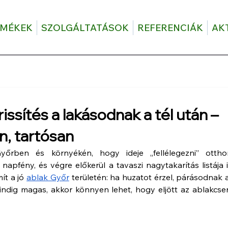
RMÉKEK
SZOLGÁLTATÁSOK
REFERENCIÁK
AK
rissítés a lakásodnak a tél után –
, tartósan
rben és környékén, hogy ideje „fellélegezni” otthon
fény, és végre előkerül a tavaszi nagytakarítás listája is
ít a jó 
ablak Győr
 területén: ha huzatot érzel, párásodnak a
dig magas, akkor könnyen lehet, hogy eljött az ablakcser