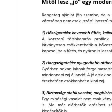
Mitől lesz „jó” egy mode
Rengeteg ajánlat jön szembe, de a 
városában nem csak „szép”: hosszú t
1) Hőszigetelés: kevesebb fűtés, kel
A korszerű többkamrás profilok 
látványosan csökkenthetik a hővesz
kapcsol be a fűtés, és nyáron is lassa
2) Hangszigetelés: nyugodtabb otthon
Győrben sokan laknak forgalmasabb k
mindennapi zaj állandó. A jó ablak s
érezhetően csökkenhet a kinti zaj.
3) Biztonság: stabil vasalat, megbízh
Egy minőségi vasalat nem csak kény
is. Ma már elérhetők erősített zá
kiegészítők is.