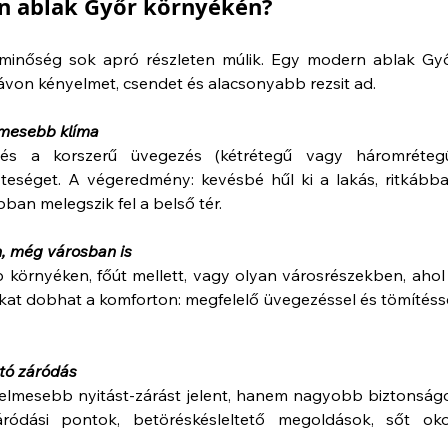
rn ablak Győr környékén?
minőség sok apró részleten múlik. Egy modern ablak Győ
ávon kényelmet, csendet és alacsonyabb rezsit ad.
lemesebb klíma
és a korszerű üvegezés (kétrétegű vagy háromrétegű
teséget. A végeredmény: kevésbé hűl ki a lakás, ritkábba
bban melegszik fel a belső tér.
, még városban is
örnyéken, főút mellett, vagy olyan városrészekben, ahol 
okat dobhat a komforton: megfelelő üvegezéssel és tömítésse
ató záródás
elmesebb nyitást-zárást jelent, hanem nagyobb biztonságo
ródási pontok, betöréskésleltető megoldások, sőt oko