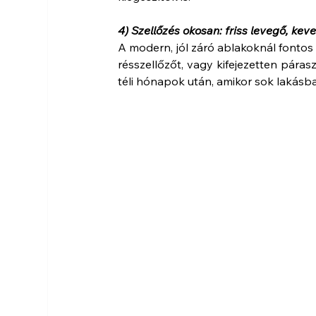
4) Szellőzés okosan: friss levegő, ke
A modern, jól záró ablakoknál fontos
résszellőzőt, vagy kifejezetten pára
téli hónapok után, amikor sok lakásb