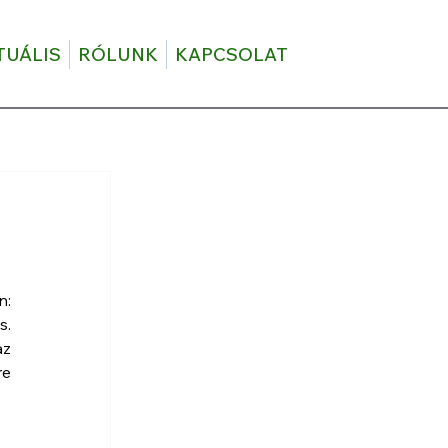
TUÁLIS
RÓLUNK
KAPCSOLAT
: 
. 
z 
e 