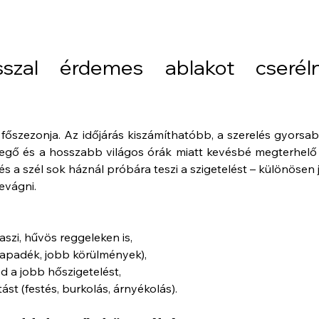
szal érdemes ablakot cserélni
 főszezonja. Az időjárás kiszámíthatóbb, a szerelés gyorsab
vegő és a hosszabb világos órák miatt kevésbé megterhelő 
és a szél sok háznál próbára teszi a szigetelést – különösen j
evágni.
zi, hűvös reggeleken is,
apadék, jobb körülmények),
d a jobb hőszigetelést,
ást (festés, burkolás, árnyékolás).