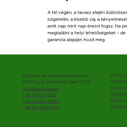
A tél végén, a tavasz elején különösen
szigetelés, a kisebb zaj, a kényelmes
amit nap mint nap érezni fogsz. Ha ped
megtalálni a helyi lehetőségeket – de
garancia alapján hozd meg.
Központ és bemutatótermünk
FŐOLD
9025 Győr, Bercsényi liget 105/b
TERMÉ
SZAKT
info@gsablak.hu
REFER
+36 96 527-300
RÓLUN
+36 20 406-8910
KAPCS
+36 20 468-0776