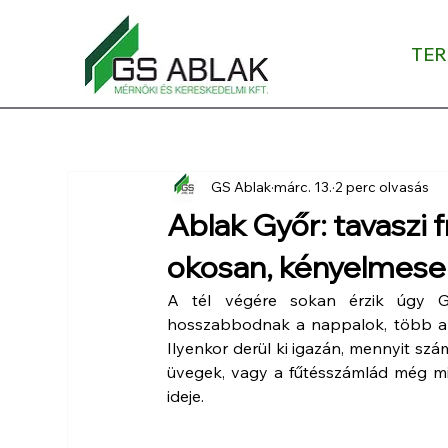
TE
GS Ablak
márc. 13.
2 perc olvasás
Ablak Győr: tavaszi f
okosan, kényelmesen
A tél végére sokan érzik úgy Győ
hosszabbodnak a nappalok, több a nap
Ilyenkor derül ki igazán, mennyit szám
üvegek, vagy a fűtésszámlád még min
ideje. 