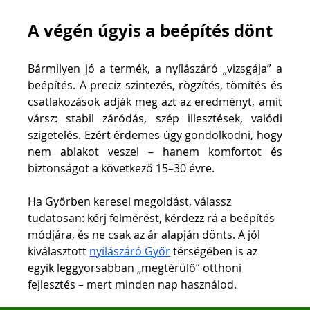
A végén úgyis a beépítés dönt
Bármilyen jó a termék, a nyílászáró „vizsgája” a 
beépítés. A precíz szintezés, rögzítés, tömítés és 
csatlakozások adják meg azt az eredményt, amit 
vársz: stabil záródás, szép illesztések, valódi 
szigetelés. Ezért érdemes úgy gondolkodni, hogy 
nem ablakot veszel – hanem komfortot és 
biztonságot a következő 15–30 évre.
Ha Győrben keresel megoldást, válassz 
tudatosan: kérj felmérést, kérdezz rá a beépítés 
módjára, és ne csak az ár alapján dönts. A jól 
kiválasztott 
nyílászáró Győr
 térségében is az 
egyik leggyorsabban „megtérülő” otthoni 
fejlesztés – mert minden nap használod.