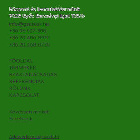
Központ és bemutatótermünk
9025 Győr, Bercsényi liget 105/b
info@gsablak.hu
+36 96 527-300
+36 20 406-8910
+36 20 468-0776
FŐOLDAL
TERMÉKEK
SZAKTANÁCSADÁS
REFERENCIÁK
RÓLUNK
KAPCSOLAT
Kövessen minket!
Facebook
Adatvédelmi tájékoztató