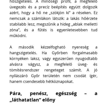
hőszigetelés. A minőségi profil, a megfelelő 
üvegezés és a precíz beépítés együtt dolgozik 
azért, hogy a hő ne „szökjön ki” a réseken. Ez 
nemcsak a számlákon látszik: a lakás hőérzete 
stabilabb lesz, megszűnik a hideg „ablak melletti 
zóna”, és a fűtés is egyenletesebben tud 
működni.
A második kézzelfogható nyereség a 
hangszigetelés. Ha Győrben forgalmasabb 
környéken laksz, vagy egyszerűen nyugodtabb 
alvásra vágysz, a megfelelő üveg- és 
tömítésrendszer rengeteget számít. A jó 
nyílászáró Győr területén nem csodát ígér, 
hanem csendesebb hétköznapokat.
Pára, penész, egészség – a 
„láthatatlan” előny