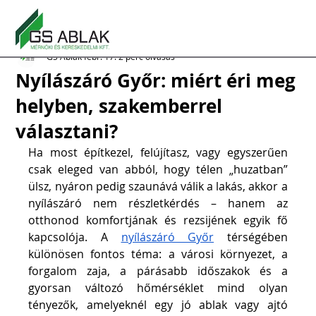
GS Ablak
febr. 17.
2 perc olvasás
Nyílászáró Győr: miért éri meg
helyben, szakemberrel
választani?
Ha most építkezel, felújítasz, vagy egyszerűen 
csak eleged van abból, hogy télen „huzatban” 
ülsz, nyáron pedig szaunává válik a lakás, akkor a 
nyílászáró nem részletkérdés – hanem az 
otthonod komfortjának és rezsijének egyik fő 
kapcsolója. A 
nyílászáró Győr
 térségében 
különösen fontos téma: a városi környezet, a 
forgalom zaja, a párásabb időszakok és a 
gyorsan változó hőmérséklet mind olyan 
tényezők, amelyeknél egy jó ablak vagy ajtó 