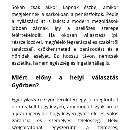
Sokan csak akkor kapnak észbe, amikor 
megjelennek a sarkokban a penészfoltok. Pedig 
a nyílászáró itt is kulcs: a modern megoldások 
jobban zárnak, így a szellőzés szerepe 
felértékelődik. Ha okosan választasz (pl. 
résszellőzővel, megfelelő légzárással és szakértői 
tanáccsal), csökkentheted a párásodást és a 
hőhidak esélyét. Ez hosszú távon nemcsak 
esztétika, hanem egészség és ingatlanállag is.
Miért előny a helyi választás 
Győrben?
Egy nyílászáró Győr területén egy jól megfontolt 
döntés kell hogy legyen, ami mögött gyakran az 
a józan igény áll, hogy legyen gyors elérés, valós 
garancia és személyes felelősség. Helyi 
szolgáltatónál egyszerűbb a felmérés, 