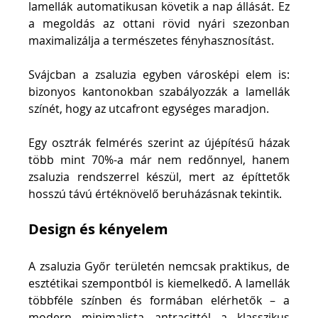
lamellák automatikusan követik a nap állását. Ez 
a megoldás az ottani rövid nyári szezonban 
maximalizálja a természetes fényhasznosítást.
Svájcban a zsaluzia egyben városképi elem is: 
bizonyos kantonokban szabályozzák a lamellák 
színét, hogy az utcafront egységes maradjon.
Egy osztrák felmérés szerint az újépítésű házak 
több mint 70%-a már nem redőnnyel, hanem 
zsaluzia rendszerrel készül, mert az építtetők 
hosszú távú értéknövelő beruházásnak tekintik.
Design és kényelem
A zsaluzia Győr területén nemcsak praktikus, de 
esztétikai szempontból is kiemelkedő. A lamellák 
többféle színben és formában elérhetők – a 
modern minimalista antracittól a klasszikus 