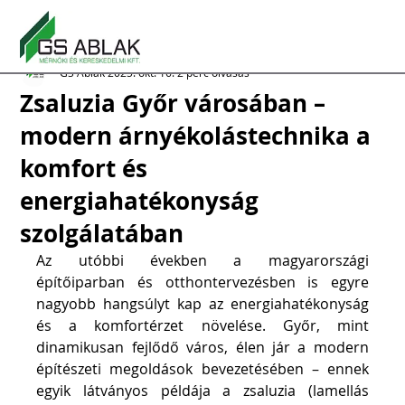
GS Ablak
2025. okt. 16.
2 perc olvasás
Zsaluzia Győr városában –
modern árnyékolástechnika a
komfort és
energiahatékonyság
szolgálatában
Az utóbbi években a magyarországi 
építőiparban és otthontervezésben is egyre 
nagyobb hangsúlyt kap az energiahatékonyság 
és a komfortérzet növelése. Győr, mint 
dinamikusan fejlődő város, élen jár a modern 
építészeti megoldások bevezetésében – ennek 
egyik látványos példája a zsaluzia (lamellás 