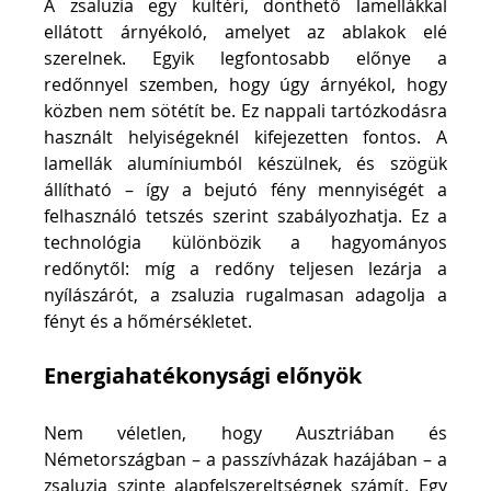
A zsaluzia egy kültéri, dönthető lamellákkal 
ellátott árnyékoló, amelyet az ablakok elé 
szerelnek. Egyik legfontosabb előnye a 
redőnnyel szemben, hogy úgy árnyékol, hogy 
közben nem sötétít be. Ez nappali tartózkodásra 
használt helyiségeknél kifejezetten fontos. A 
lamellák alumíniumból készülnek, és szögük 
állítható – így a bejutó fény mennyiségét a 
felhasználó tetszés szerint szabályozhatja. Ez a 
technológia különbözik a hagyományos 
redőnytől: míg a redőny teljesen lezárja a 
nyílászárót, a zsaluzia rugalmasan adagolja a 
fényt és a hőmérsékletet.
Energiahatékonysági előnyök
Nem véletlen, hogy Ausztriában és 
Németországban – a passzívházak hazájában – a 
zsaluzia szinte alapfelszereltségnek számít. Egy 