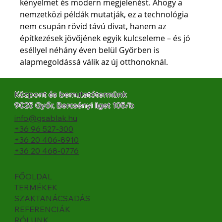
kényelmet és modern megjelenést. Ahogy a 
nemzetközi példák mutatják, ez a technológia 
nem csupán rövid távú divat, hanem az 
építkezések jövőjének egyik kulcseleme – és jó 
eséllyel néhány éven belül Győrben is 
alapmegoldássá válik az új otthonoknál.
Központ és bemutatótermünk
9025 Győr, Bercsényi liget 105/b
info@gsablak.hu
+36 96 527-300
+36 20 406-8910
+36 20 468-0776
FŐOLDAL
TERMÉKEK
SZAKTANÁCSADÁS
REFERENCIÁK
RÓLUNK