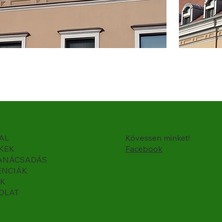
AL
Kövessen minket!
KEK
Facebook
ANÁCSADÁS
ENCIÁK
K
OLAT