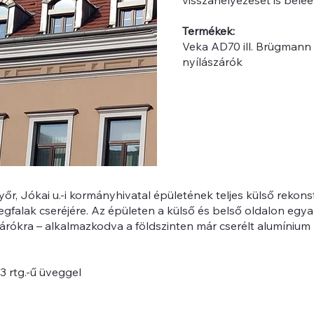
visszahelyezését is beleé
Termékek:
Veka AD70 ill. Brügmann 
nyílászárók
őr, Jókai u.-i kormányhivatal épületének teljes külső rekonst
egfalak cseréjére. Az épületen a külső és belső oldalon egy
árókra – alkalmazkodva a földszinten már cserélt alumínium
 rtg.-ű üveggel