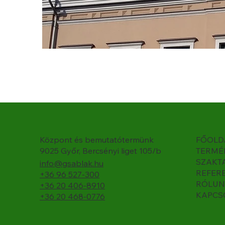
Központ és bemutatótermünk
FŐOLD
9025 Győr, Bercsényi liget 105/b
TERMÉ
SZAKT
info@gsablak.hu
REFER
+36 96 527-300
RÓLUN
+36 20 406-8910
KAPCS
+36 20 468-0776