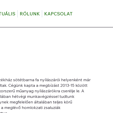
TUÁLIS
RÓLUNK
KAPCSOLAT
zékház sötétbarna fa nyílászárói helyenként már
ltak. Cégünk kapta a megbízást 2013-15 között
orszerű műanyag nyílászárókra cserélje le. A
ltalában hétvégi munkavégzéssel tudtunk
ynek megfelelően általában teljes körű
, a meglévő homlokzati zsaluziák