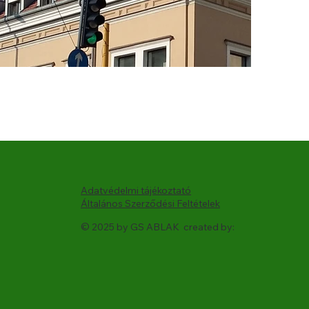
Adatvédelmi tájékoztató
Általános Szerződési Feltételek
© 2025 by GS ABLAK created by: