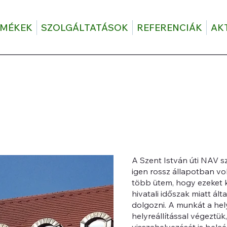
RMÉKEK
SZOLGÁLTATÁSOK
REFERENCIÁK
AK
A Szent István úti NAV s
igen rossz állapotban vo
több ütem, hogy ezeket k
hivatali időszak miatt á
dolgozni. A munkát a hel
helyreállítással végeztük