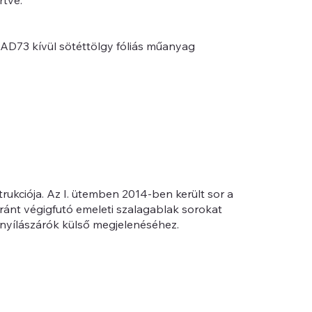
rtve.
AD73 kívül sötéttölgy fóliás műanyag
rukciója. Az I. ütemben 2014-ben került sor a
aránt végigfutó emeleti szalagablak sorokat
 nyílászárók külső megjelenéséhez.