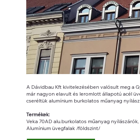
A Dávidbau Kft kivitelezésében valósult meg a Gy
már nagyon elavult és leromlott állapotú acél üv
cseréltük alumínium burkolatos műanyag nyílász
Termékek:
Veka 70AD alu.burkolatos műanyag nyílászárók, 3
Alumínium üvegfalak /földszint/