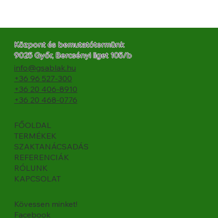
Központ és bemutatótermünk
9025 Győr, Bercsényi liget 105/b
info@gsablak.hu
+36 96 527-300
+36 20 406-8910
+36 20 468-0776
FŐOLDAL
TERMÉKEK
SZAKTANÁCSADÁS
REFERENCIÁK
RÓLUNK
KAPCSOLAT
Kövessen minket!
Facebook