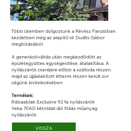
Több ütemben dolgoztunk a Révész Panzióban
kezdetben még az alapító id. Dudits Gábor
megbízásából.
A generációváltás után megkezdődött az
épületegyüttes egységesítése, átalakítása. A
nyílászárók cseréjére előbb a szálloda részen,
majd az újjáalakított éttermi részen került sor
cégünk kivitelezésében
Termékek:
Rábaablak Exclusive 92 fa nyílászárók
Veka 70AD kétoldali dió fóliás műanyag
nyílászárók
VISSZA