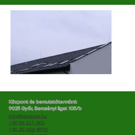
Központ és bemutatótermünk
9025 Győr, Bercsényi liget 105/b
info@gsablak.hu
+36 96 527-300
+36 20 406-8910