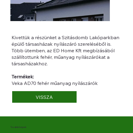
Kivettük a részünket a Szitásdomb Lakóparkban
épülő társasházak nyílászáró szereléséből is.
Több ütemben, az ED Home Kft megbízásából
szállítottunk fehér, műanyag nyílászárókat a
társasházakhoz.
Termékek:
Veka AD70 fehér műanyag nyílászárók
VISSZA
További képek