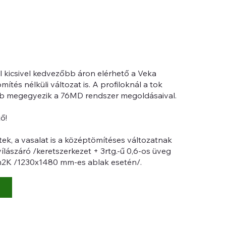
 kicsivel kedvezőbb áron elérhető a Veka
ítés nélküli változat is. A profiloknál a tok
éb megegyezik a 76MD rendszer megoldásaival.
ő!
ek, a vasalat is a középtömítéses változatnak
ílászáró /keretszerkezet + 3rtg.-ű 0,6-os üveg
/m2K /1230x1480 mm-es ablak esetén/.