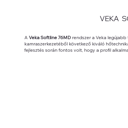
VEKA SO
A
Veka Softline 76MD
rendszer a Veka legújabb f
kamraszerkezetéből következő kiváló hőtechnika
fejlesztés során fontos volt, hogy a profil alka