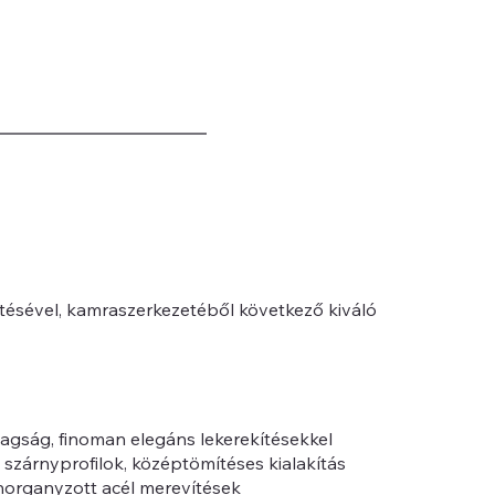
ésével, kamraszerkezetéből következő kiváló
agság, finoman elegáns lekerekítésekkel
 szárnyprofilok, középtömítéses kialakítás
organyzott acél merevítések