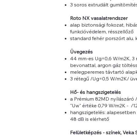
3 soros extrudált gumitömíté
Roto NX vasalatrendszer
alap biztonsági fokozat, hi
funkcióvédelem, résszellőző
standard fehér porszórt alu. k
Üvegezés
44 mm-es Ug=0,6 W/m2K, 3 r
bevonattal, argon gáz töltéss
melegperemes távtartó alapk
3 rétegű /Ug=0,5 W/m2K/ üve
Hő- és hangszigetelés
a Prémium 82MD nyílászáró /k
"Uw" értéke 0,79 W/m2K - /1
hangszigetelés: alapesetben 
48 dB is elérhető
Felületképzés - színek, Veka Sp