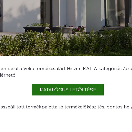
n belül a Veka termékcsalád. Hiszen RAL-A kategóriás /azaz
lérhető.
KATALÓGUS LETÖLTÉSE
sszeállított termékpaletta, jó termékelőkészítés, pontos hely