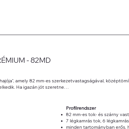
ÉMIUM - 82MD
ajója", amely 82 mm-es szerkezetvastagságával, középtömít
lkedik. Ha igazán jót szeretne…
Profilrendszer
82 mm-es tok- és szárny vast
7 légkamrás tok, 6 légkamrás
minden tartományban erős, h