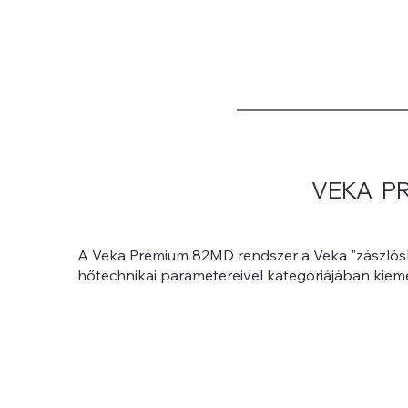
VEKA PR
A Veka Prémium 82MD rendszer a Veka "zászlósh
hőtechnikai paramétereivel kategóriájában kieme