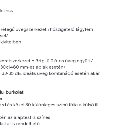
kilincs
étegű üvegszerkezet /hőszigetelő lágyfém
sel/
kivitelben
keretszerkezet + 3rtg.-ű 0,6-os üveg együtt/
230x1480 mm-es ablak esetén/
 33-35 dB, ideális üveg kombináció esetén akár
lu. burkolat
ér
d és közel 30 különleges színű fólia a külső ill.
tén az alaptest is színes
attal is rendelhető