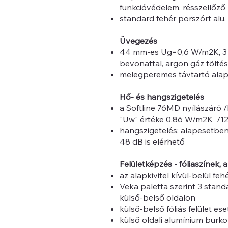
funkcióvédelem, résszellőző
standard fehér porszórt alu. 
Üvegezés
44 mm-es Ug=0,6 W/m2K, 3 r
bevonattal, argon gáz töltés
melegperemes távtartó alap
Hő- és hangszigetelés
a Softline 76MD nyílászáró /
"Uw" értéke 0,86 W/m2K /1
hangszigetelés: alapesetben
48 dB is elérhető
Felületképzés - fóliaszínek, a
az alapkivitel kívül-belül feh
Veka paletta szerint 3 standar
külső-belső oldalon
külső-belső fóliás felület ese
külső oldali alumínium burkol