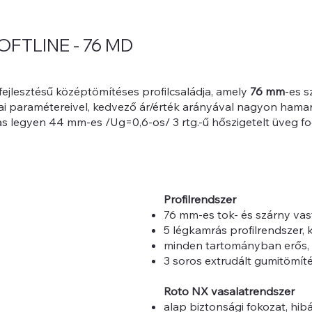
FTLINE - 76 MD
ejlesztésű középtömítéses profilcsaládja, amely
76 mm
-es s
i paramétereivel, kedvező ár/érték arányával nagyon hama
lmas legyen 44 mm-es /Ug=0,6-os/ 3 rtg.-ű hőszigetelt üveg 
Profilrendszer
76 mm-es tok- és szárny vas
5 légkamrás profilrendszer, 
minden tartományban erős, 
3 soros extrudált gumitömíté
Roto NX vasalatrendszer
alap biztonsági fokozat, h