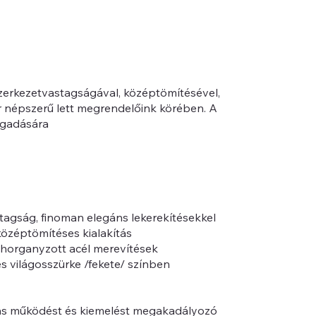
zerkezetvastagságával, középtömítésével,
r népszerű lett megrendelőink körében. A
fogadására
tagság, finoman elegáns lekerekítésekkel
középtömítéses kialakítás
horganyzott acél merevítések
s világosszürke /fekete/ színben
ibás működést és kiemelést megakadályozó