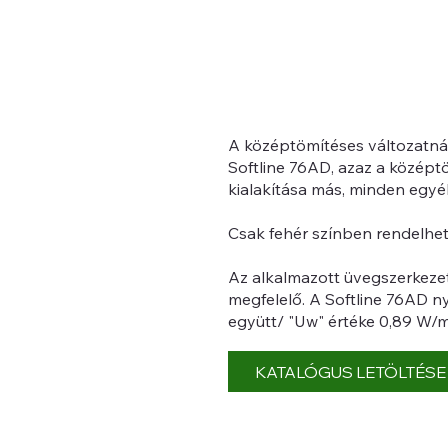
A középtömítéses változatnál
Softline 76AD, azaz a középtöm
kialakítása más, minden egy
Csak fehér színben rendelhet
Az alkalmazott üvegszerkezet
megfelelő. A Softline 76AD ny
együtt/ "Uw" értéke 0,89 W
KATALÓGUS LETÖLTÉSE