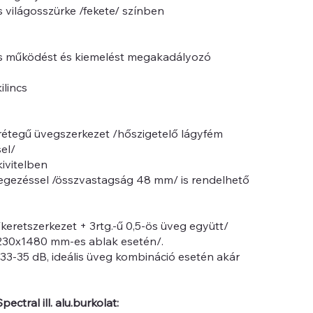
s világosszürke /fekete/ színben
bás működést és kiemelést megakadályozó
ilincs
étegű üvegszerkezet /hőszigetelő lágyfém
el/
ivitelben
gezéssel /összvastagság 48 mm/ is rendelhető
eretszerkezet + 3rtg.-ű 0,5-ös üveg együtt/
230x1480 mm-es ablak esetén/.
33-35 dB, ideális üveg kombináció esetén akár
ectral ill. alu.burkolat: