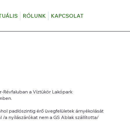
TUÁLIS
RÓLUNK
KAPCSOLAT
r-Révfaluban a Víztükör Lakópark
emben.
ol padlószintig érő üvegfelületek árnyékolását
al /a nyílászárókat nem a GS Ablak szállította/