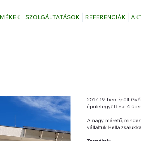
RMÉKEK
SZOLGÁLTATÁSOK
REFERENCIÁK
AK
2017-19-ben épült Győ
épületegyüttese 4 üt
A nagy méretű, mindenh
vállaltuk Hella zsalukk
Termékek: